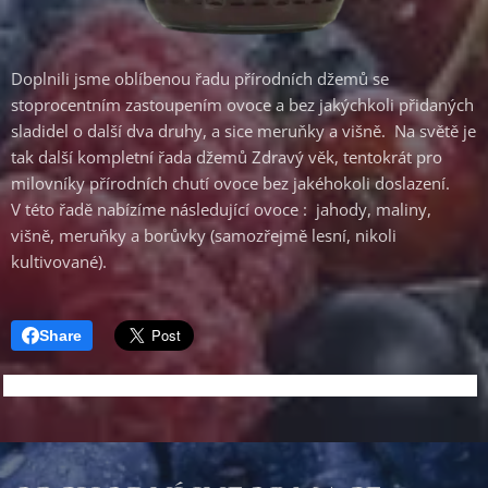
Doplnili jsme oblíbenou řadu přírodních džemů se
stoprocentním zastoupením ovoce a bez jakýchkoli přidaných
sladidel o další dva druhy, a sice meruňky a višně. Na světě je
tak další kompletní řada džemů Zdravý věk, tentokrát pro
milovníky přírodních chutí ovoce bez jakéhokoli doslazení.
V této řadě nabízíme následující ovoce : jahody, maliny,
višně, meruňky a borůvky (samozřejmě lesní, nikoli
kultivované).
Share