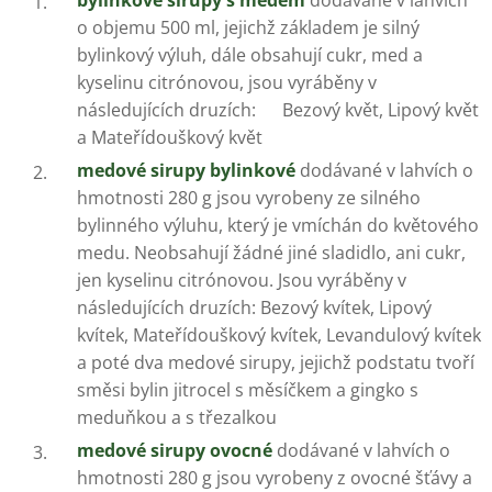
o objemu 500 ml, jejichž základem je silný
bylinkový výluh, dále obsahují cukr, med a
kyselinu citrónovou, jsou vyráběny v
následujících druzích: Bezový květ, Lipový květ
a Mateřídouškový květ
medové sirupy bylinkové
dodávané v lahvích o
hmotnosti 280 g jsou vyrobeny ze silného
bylinného výluhu, který je vmíchán do květového
medu. Neobsahují žádné jiné sladidlo, ani cukr,
jen kyselinu citrónovou. Jsou vyráběny v
následujících druzích: Bezový kvítek, Lipový
kvítek, Mateřídouškový kvítek, Levandulový kvítek
a poté dva medové sirupy, jejichž podstatu tvoří
směsi bylin jitrocel s měsíčkem a gingko s
meduňkou a s třezalkou
medové sirupy ovocné
dodávané v lahvích o
hmotnosti 280 g jsou vyrobeny z ovocné šťávy a