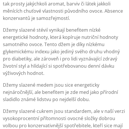
tak prosty jakýchkoli aromat, barviv či látek jakkoli
měnících chuťové vlastnosti původního ovoce. Absence
konzervantů je samozřejmostí.
Džemy slazené stévií vynikají benefitem nízké
energetické hodnoty, která kopíruje nutriční hodnoty
samotného ovoce. Tento džem je díky nízkému
glykemickému indexu jako jediný svého druhu vhodný
pro diabetiky, ale zároveň i pro lidi vyznávající zdravý
životní styl a hlídající si spotřebovanou denní dávku
výživových hodnot.
Džemy slazené medem jsou sice energeticky
nejnáročnější, ale benefitem je zde med jako přírodní
sladidlo známé lidstvu po nejdelší dobu.
Džemy slazené cukrem jsou standardem, ale v naší verzi
vysokoprocentní přítomnosti ovocné složky dobrou
volbou pro konzervativnější spotřebitele, kteří sice mají