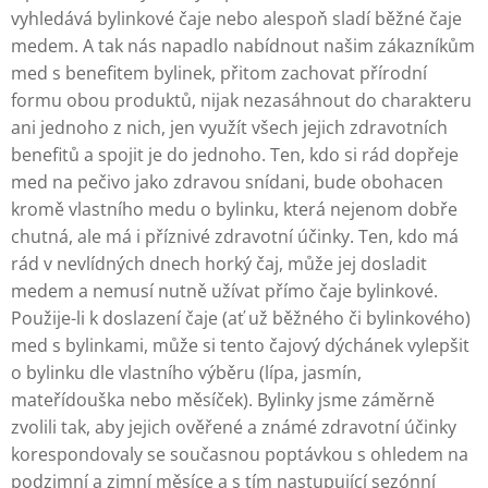
vyhledává bylinkové čaje nebo alespoň sladí běžné čaje
medem. A tak nás napadlo nabídnout našim zákazníkům
med s benefitem bylinek, přitom zachovat přírodní
formu obou produktů, nijak nezasáhnout do charakteru
ani jednoho z nich, jen využít všech jejich zdravotních
benefitů a spojit je do jednoho. Ten, kdo si rád dopřeje
med na pečivo jako zdravou snídani, bude obohacen
kromě vlastního medu o bylinku, která nejenom dobře
chutná, ale má i příznivé zdravotní účinky. Ten, kdo má
rád v nevlídných dnech horký čaj, může jej dosladit
medem a nemusí nutně užívat přímo čaje bylinkové.
Použije-li k doslazení čaje (ať už běžného či bylinkového)
med s bylinkami, může si tento čajový dýchánek vylepšit
o bylinku dle vlastního výběru (lípa, jasmín,
mateřídouška nebo měsíček). Bylinky jsme záměrně
zvolili tak, aby jejich ověřené a známé zdravotní účinky
korespondovaly se současnou poptávkou s ohledem na
podzimní a zimní měsíce a s tím nastupující sezónní