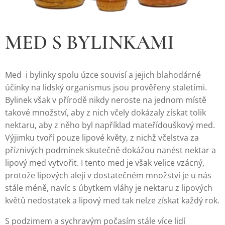
MED S BYLINKAMI
Med i bylinky spolu úzce souvisí a jejich blahodárné
účinky na lidský organismus jsou prověřeny staletími.
Bylinek však v přírodě nikdy neroste na jednom místě
takové množství, aby z nich včely dokázaly získat tolik
nektaru, aby z něho byl například mateřídouškový med.
Výjimku tvoří pouze lipové květy, z nichž včelstva za
příznivých podmínek skutečně dokážou nanést nektar a
lipový med vytvořit. I tento med je však velice vzácný,
protože lipových alejí v dostatečném množství je u nás
stále méně, navíc s úbytkem vláhy je nektaru z lipových
květů nedostatek a lipový med tak nelze získat každý rok.
S podzimem a sychravým počasím stále více lidí