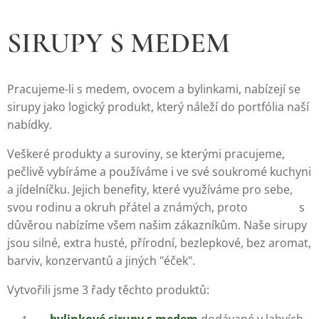
SIRUPY S MEDEM
Pracujeme-li s medem, ovocem a bylinkami, nabízejí se
sirupy jako logický produkt, který náleží do portfólia naší
nabídky.
Veškeré produkty a suroviny, se kterými pracujeme,
pečlivě vybíráme a používáme i ve své soukromé kuchyni
a jídelníčku. Jejich benefity, které využíváme pro sebe,
svou rodinu a okruh přátel a známých, proto s
důvěrou nabízíme všem našim zákazníkům. Naše sirupy
jsou silné, extra husté, přírodní, bezlepkové, bez aromat,
barviv, konzervantů a jiných "éček".
Vytvořili jsme 3 řady těchto produktů:
bylinkové sirupy s medem
dodávané v lahvích