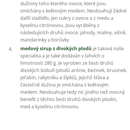
dužniny toho kterého ovoce, které jsou
smíchány s květovým medem. Neobsahují žádné
další sladidlo, jen cukry z ovoce a z medu a
kyselinu citrónovou. Jsou vyráběny z
následujících druhů ovoce: jahody, maliny, višně,
mandarinky a borůvky
medový sirup z divokých plodů
je taková naše
specialita a je také dodáván v lahvích o
hmotnosti 280 g. Je vyroben ze šesti druhů
divokých bobulí (plodů arónie, bezinek, brusinek,
jeřabin, rakytníku a šípků), jejichž šťáva a
částečně dužina je smíchána s květovým
medem. Neobsahuje tedy nic jiného než ovocný
benefit z těchto šesti druhů divokých plodin,
med a kyselinu citrónovou.