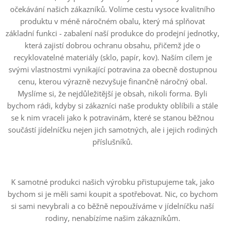
očekávání našich zákazníků. Volíme cestu vysoce kvalitního
produktu v méně náročném obalu, který má splňovat
základní funkci - zabalení naší produkce do prodejní jednotky,
která zajistí dobrou ochranu obsahu, přičemž jde o
recyklovatelné materiály (sklo, papír, kov). Naším cílem je
svými vlastnostmi vynikající potravina za obecně dostupnou
cenu, kterou výrazně nezvyšuje finančně náročný obal.
Myslíme si, že nejdůležitější je obsah, nikoli forma. Byli
bychom rádi, kdyby si zákazníci naše produkty oblíbili a stále
se k nim vraceli jako k potravinám, které se stanou běžnou
součástí jídelníčku nejen jich samotných, ale i jejich rodiných
příslušníků.
K samotné produkci našich výrobku přistupujeme tak, jako
bychom si je měli sami koupit a spotřebovat. Nic, co bychom
si sami nevybrali a co běžně nepoužíváme v jídelníčku naší
rodiny, nenabízíme našim zákazníkům.