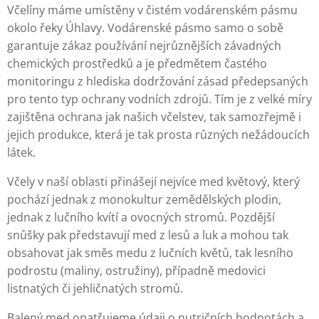
Včelíny máme umístěny v čistém vodárenském pásmu
okolo řeky Úhlavy. Vodárenské pásmo samo o sobě
garantuje zákaz používání nejrůznějších závadných
chemických prostředků a je předmětem častého
monitoringu z hlediska dodržování zásad předepsaných
pro tento typ ochrany vodních zdrojů. Tím je z velké míry
zajištěna ochrana jak našich včelstev, tak samozřejmě i
jejich produkce, která je tak prosta různých nežádoucích
látek.
Včely v naší oblasti přinášejí nejvíce med květový, který
pochází jednak z monokultur zemědělských plodin,
jednak z lučního kvítí a ovocných stromů. Pozdější
snůšky pak představují med z lesů a luk a mohou tak
obsahovat jak směs medu z lučních květů, tak lesního
podrostu (maliny, ostružiny), případně medovici
listnatých či jehličnatých stromů.
Balený med opatřujeme údaji o nutričních hodnotách a