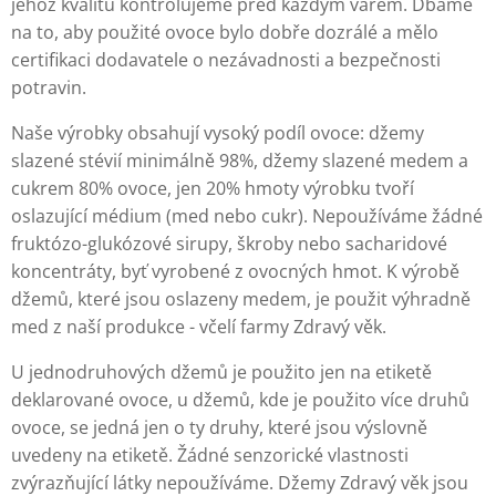
jehož kvalitu kontrolujeme před každým varem. Dbáme
na to, aby použité ovoce bylo dobře dozrálé a mělo
certifikaci dodavatele o nezávadnosti a bezpečnosti
potravin.
Naše výrobky obsahují vysoký podíl ovoce: džemy
slazené stévií minimálně 98%, džemy slazené medem a
cukrem 80% ovoce, jen 20% hmoty výrobku tvoří
oslazující médium (med nebo cukr). Nepoužíváme žádné
fruktózo-glukózové sirupy, škroby nebo sacharidové
koncentráty, byť vyrobené z ovocných hmot. K výrobě
džemů, které jsou oslazeny medem, je použit výhradně
med z naší produkce - včelí farmy Zdravý věk.
U jednodruhových džemů je použito jen na etiketě
deklarované ovoce, u džemů, kde je použito více druhů
ovoce, se jedná jen o ty druhy, které jsou výslovně
uvedeny na etiketě. Žádné senzorické vlastnosti
zvýrazňující látky nepoužíváme. Džemy Zdravý věk jsou