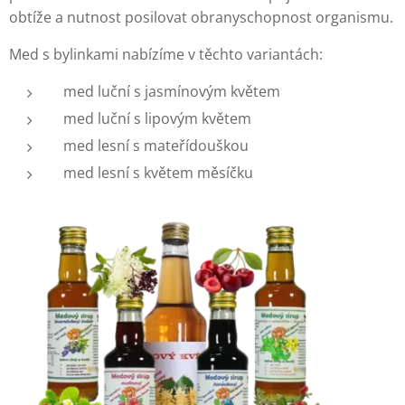
obtíže a nutnost posilovat obranyschopnost organismu.
Med s bylinkami nabízíme v těchto variantách:
med luční s jasmínovým květem
med luční s lipovým květem
med lesní s mateřídouškou
med lesní s květem měsíčku