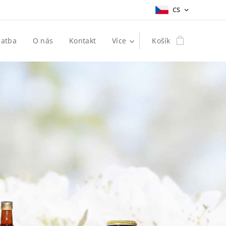
CS
latba
O nás
Kontakt
Více
Košík