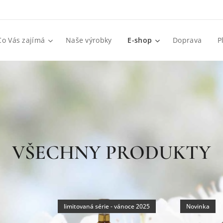
Co Vás zajímá
Naše výrobky
E-shop
Doprava
P
VŠECHNY PRODUKTY
limitovaná série - vánoce 2025
Novinka