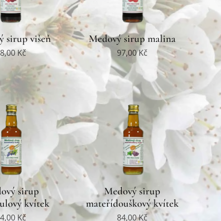
 sirup višeň
Medový sirup malina
8,00
Kč
97,00
Kč
ový sirup
Medový sirup
ulový kvítek
mateřídouškový kvítek
4,00
Kč
84,00
Kč