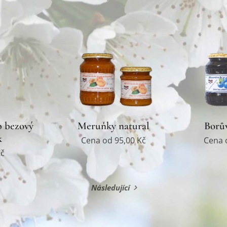
p bezový
Meruňky natural
Borův
k
Cena od
95,00
Kč
Cena
č
Následující