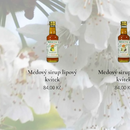
Medový sirup lipový
Medový siru
kvítek
kvíte
84,00
Kč
84,00
K