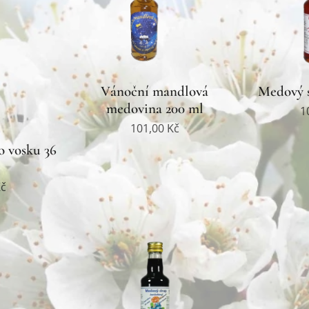
Vánoční mandlová
Medový s
medovina 200 ml
1
101,00
Kč
o vosku 36
č