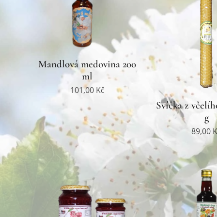
Mandlová medovina 200
ml
101,00
Kč
Svíčka z včelíh
g
89,00
K