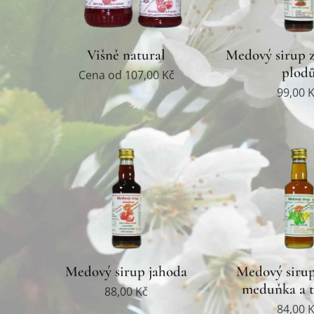
Višně natural
Medový sirup 
plod
Cena od
107,00
Kč
99,00
K
Medový sirup jahoda
Medový sirup
meduňka a t
88,00
Kč
84,00
K