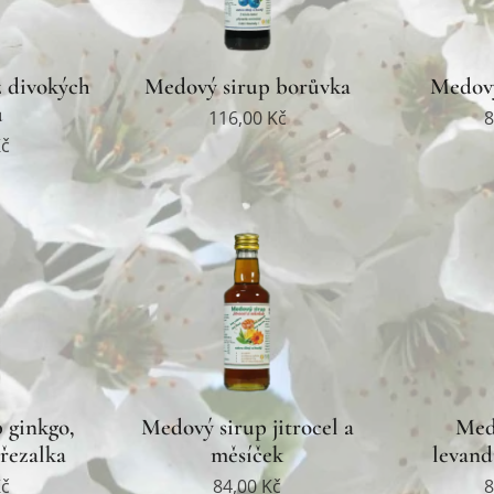
z divokých
Medový sirup borůvka
Medový
ů
116,00
Kč
8
č
 ginkgo,
Medový sirup jitrocel a
Med
řezalka
měsíček
levand
č
84,00
Kč
8