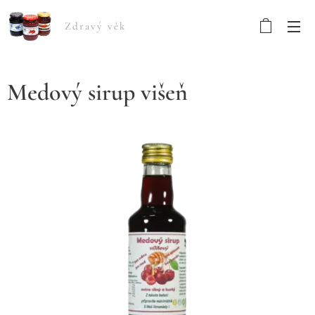
Zdravý věk
Medový sirup višeň