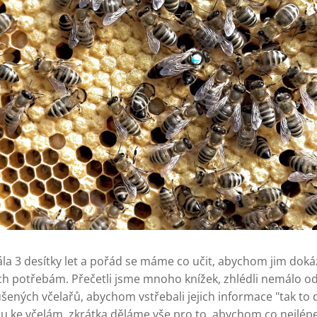
la 3 desítky let a pořád se máme co učit, abychom jim dokáz
ch potřebám. Přečetli jsme mnoho knížek, zhlédli nemálo odb
ených včelařů, abychom vstřebali jejich informace "tak to 
u ke včelám, zkrátka děláme vše pro to, abychom co nejlépe a