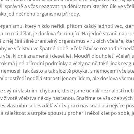
ěli správně a včas reagovat na dění v tom kterém úle ve včelí
 jako jedinečného organismu přírody.
rganismu, který nikdo neřídí, přitom každý jednotlivec, který
 a co má dělat, je doslova fascinující. Na jedné straně napro
ě z něj činí silně zranitelný organismus v rukách včelaře, kt
hy ve včelstvu ve špatné době. Včelařství se rozhodně ned
 včel klidně znamená i deset let. Moudří dlouholetí včelaři s
rok má jiné přírodní podmínky a včely na ně také jinak reaguj
 se nemuseli tak často a tak složitě potýkat s nemocemi včelst
ní prostředí nedělá starosti jenom lidem, ale doslova všemu
 svými vlastními chybami, které jsme učinili neznalostí 
v životě včelstva někdy nastanou. Snažíme se však ze svých c
s vlastního sebevzdělávání v praxi nás snad asi nejvíce pos
 záležitost a utrpíte spoustu proher i několik let po sobě, j