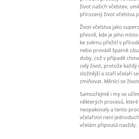
život našich včelstev, um
přirozený život včelstva
Život včelstva jako supero
přesně, kde je jeho místo
ke svému přežití v přírod
nebo provádí špatné zása
doby, což v případě chovu
celý život, protože každý 
složitější a staří včelaři
zmiňovat. Měnící se život
Samozřejmě i my se učíme
některých procesů, které 
neopakovaly a tento proce
včelařství není jednoduchá
včelám připoutá navždy.