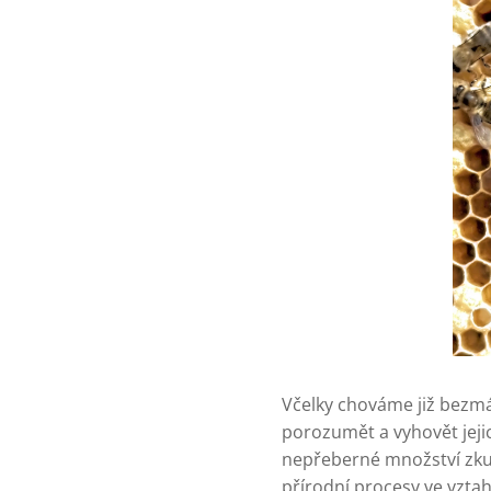
Včelky chováme již bezmá
porozumět a vyhovět jeji
nepřeberné množství zkuš
přírodní procesy ve vztah