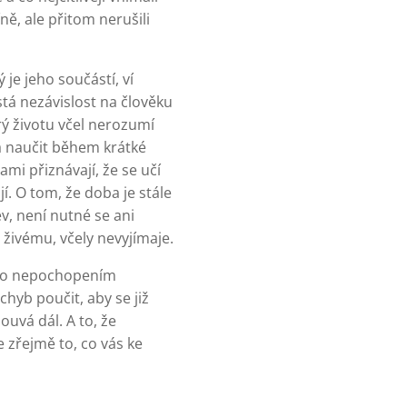
ně, ale přitom nerušili
 je jeho součástí, ví
stá nezávislost na člověku
erý životu včel nerozumí
á naučit během krátké
ami přiznávají, že se učí
í. O tom, že doba je stále
ev, není nutné se ani
 živému, včely nevyjímaje.
nebo nepochopením
hyb poučit, aby se již
ouvá dál. A to, že
e zřejmě to, co vás ke