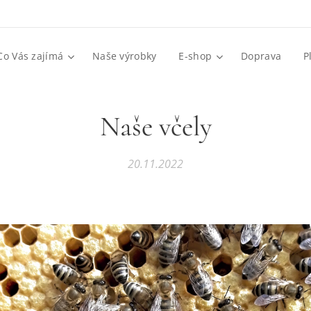
Co Vás zajímá
Naše výrobky
E-shop
Doprava
P
Naše včely
20.11.2022