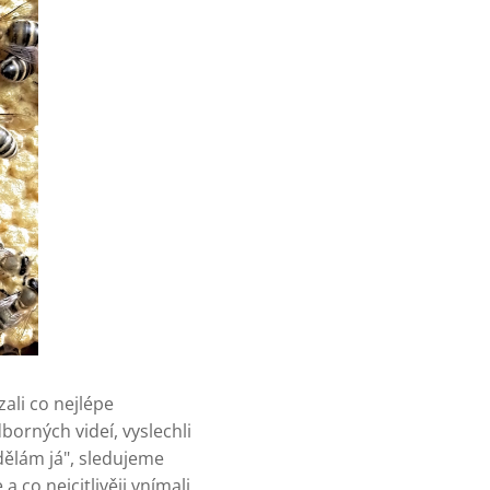
ali co nejlépe
orných videí, vyslechli
dělám já", sledujeme
 co nejcitlivěji vnímali