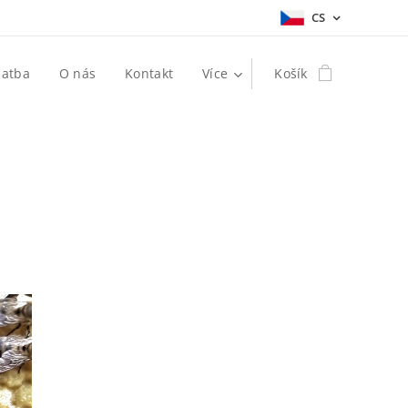
CS
latba
O nás
Kontakt
Více
Košík