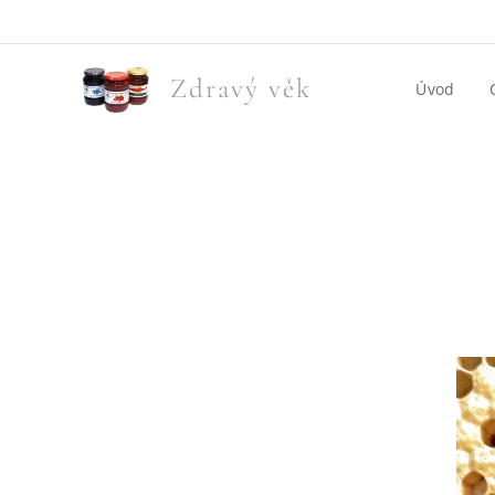
Zdravý věk
Úvod