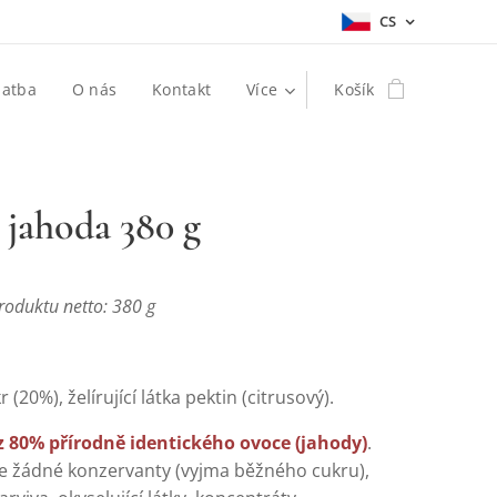
CS
latba
O nás
Kontakt
Více
Košík
jahoda 380 g
oduktu netto: 380 g
 (20%), želírující látka pektin (citrusový).
 80% přírodně identického ovoce (jahody)
.
 žádné konzervanty (vyjma běžného cukru),