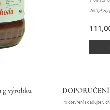
aromata, ba
Bezlepkový 
111,0
g výrobku
DOPORUČENÍ
Po otevření skladujte v c