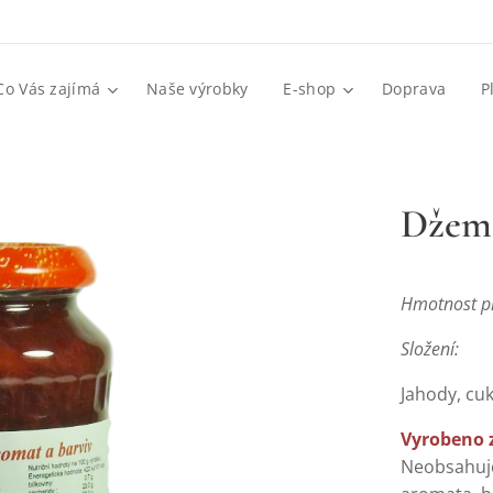
Co Vás zajímá
Naše výrobky
E-shop
Doprava
P
Džem 
Hmotnost pr
Složení:
Jahody, cukr
Vyrobeno z
Neobsahuje