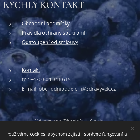
RYCHLÝ KONTAKT
Obchodní podmínky
Pravidla ochrany soukromí
Odstoupení od smlouvy
Kontakt
tel: +420 604 341 615
E-mail: obchodnioddeleni@zdravyvek.cz
Vytvořeno pro Zdravý věk
Cookies
Používáme cookies, abychom zajistili správné fungování a
Jazyky