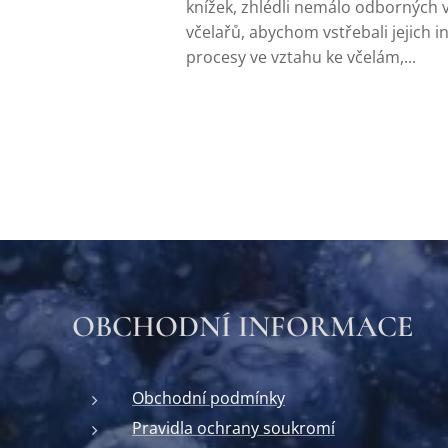
knížek, zhlédli nemálo odborných 
včelařů, abychom vstřebali jejich i
procesy ve vztahu ke včelám,...
OBCHODNÍ INFORMACE
Obchodní podmínky
Pravidla ochrany soukromí