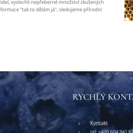
videí, vyslechli nepřeberné množství zkušených
nformace "tak to dělám já", sledujeme přírodní
RYCHLÝ KON
Kontakt
tel: +420 604 341 6