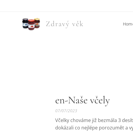
Zdravý věk
Hom
en-Naše včely
07/07/2023
Včelky chováme již bezmála 3 desí
dokázali co nejlépe porozumět a v