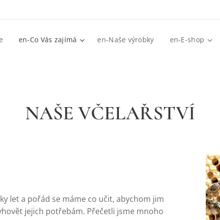
e
en-Co Vás zajímá
en-Naše výrobky
en-E-shop
NAŠE VČELAŘSTVÍ
tky let a pořád se máme co učit, abychom jim
yhovět jejich potřebám. Přečetli jsme mnoho