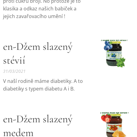
proti cukru brojí. No protože je to
klasika a odkaz našich babiček a
jejich zavařovacího umění !
en-Džem slazený
stévií
31/03/2021
V naší rodině máme diabetiky. A to
diabetiky s typem diabetu A i B.
en-Džem slazený
medem