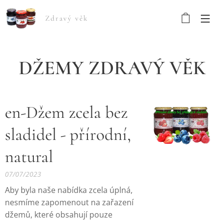
Zdravý věk
DŽEMY ZDRAVÝ VĚK
en-Džem zcela bez
sladidel - přírodní,
natural
07/07/2023
Aby byla naše nabídka zcela úplná,
nesmíme zapomenout na zařazení
džemů, které obsahují pouze