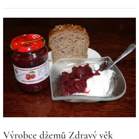
Výrobce džemů Zdravý věk