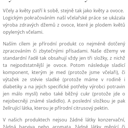
Včely a květy patří k sobě, stejně tak jako květy a ovoce.
Logickým pokračováním naší včelařské práce se ukázala
výroba zdravých džemů z ovoce, které je plodem květů
opylených včelami.
Naším cílem je přírodní produkt co nejméně dotčený
zpracováním či zbytečnými přísadami. Naše džemy ve
standardní řadě tak obsahují vždy jen tři složky, z nichž
ta nejpodstatnější je ovoce. Potom následuje sladicí
komponent, kterým je med (protože jsme včelaři), či
výtažek ze stévie sladké (protože máme v rodině i
diabetiky a na jejich specifické potřeby výrobci potravin
jen málo myslí) nebo také běžný cukr (protože jde o
nejobecněji známé sladidlo). A poslední složkou je pak
želírující látka, kterou je přírodní citrusový pektin.
V našich produktech nejsou žádné látky konzervační,
žádná barviva nebo aromata, žádné látky měnící či