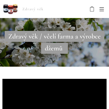
Zdravý věk
Zdravý věk / včelí farma a výrobce
džemů