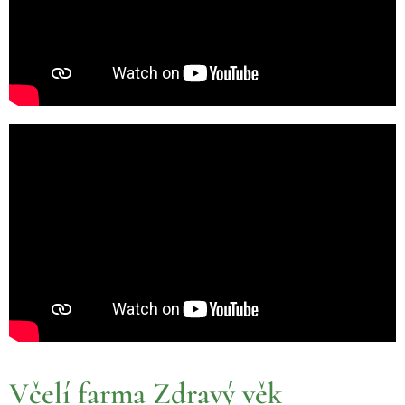
Včelí farm
a Zdravý věk