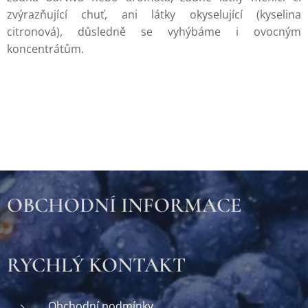
zvýrazňující chuť, ani látky okyselující (kyselina
citronová), důsledně se vyhýbáme i ovocným
koncentrátům.
OBCHODNÍ INFORMACE
RYCHLÝ KONTAKT
Obchodní podmínky