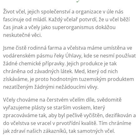
Život včel, jejich společenství a organizace v úle nás
fascinuje od mládí. Každý včelař potvrdí, že u včel běží
čas jinak a včely jako superorganismus dokážou
neskutečné věci.
Jsme čistě rodinná farma a včelstva máme umístěna ve
vodárenském pásmu řeky Úhlavy, kde se nesmí používat
žádné chemické přípravky. Jejich produkce je tak
chráněna od závadných látek. Med, který od nich
získáváme, je proto hodnotným tuzemským produktem
nezatíženým žádnými nežádoucími vlivy.
Včely chováme na čerstvém včelím díle, svědomitě
vyřazujeme plásty se starším voskem, který
zpracováváme tak, aby byl pečlivě vyčištěn, dezifikován a
do včelstva se vracel v prvotřídní kvalitě. Tím chráníme
jak zdraví našich zákazníků, tak samotných včel.