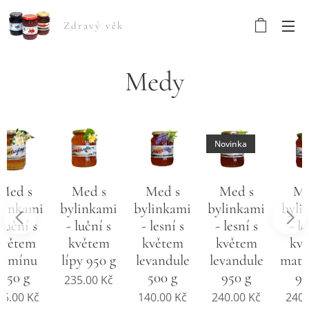
Zdravý věk
Medy
Novinka
Med s
Med s
Med s
Med s
bylinkami
bylinkami
bylinkami
bylinkami
- luční s
- lesní s
- lesní s
- lesní s
květem
květem
květem
květem
lípy 950 g
levandule
levandule
mateřídoušk
500 g
950 g
950 g
235.00
Kč
140.00
Kč
240.00
Kč
240.00
Kč