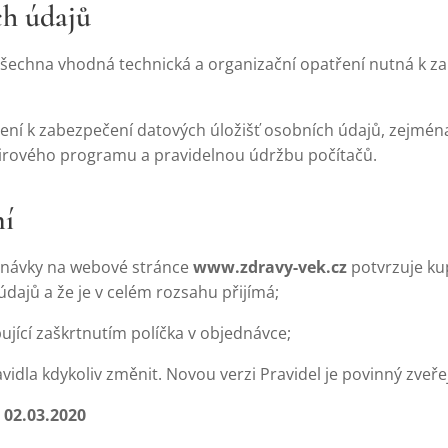
ch údajů
 všechna vhodná technická a organizační opatření nutná k 
ření k zabezpečení datových úložišť osobních údajů, zejmén
ivirového programu a pravidelnou údržbu počítačů.
ní
dnávky na webové stránce
www.zdravy-vek.cz
potvrzuje kup
ajů a že je v celém rozsahu přijímá;
ující zaškrtnutím políčka v objednávce;
idla kdykoliv změnit. Novou verzi Pravidel je povinný zveře
t
02.03.2020