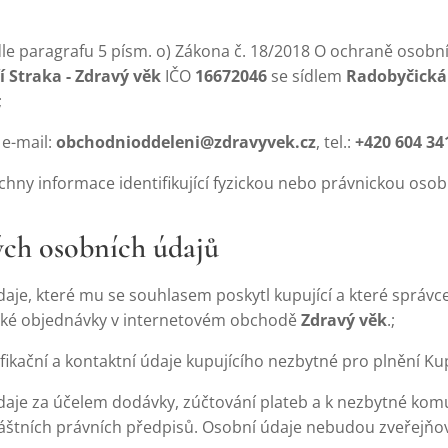
e paragrafu 5 písm. o) Zákona č. 18/2018 O ochraně osobní
ří Straka - Zdravý věk
IČO
16672046
se sídlem
Radobyčická n
;
 e-mail:
obchodnioddeleni@zdravyvek.cz
, tel.:
+420 604 34
hny informace identifikující fyzickou nebo právnickou osob
ých osobních údajů
je, které mu se souhlasem poskytl kupující a které správce
ické objednávky v internetovém obchodě
Zdravý věk
.;
fikační a kontaktní údaje kupujícího nezbytné pro plnění Ku
aje za účelem dodávky, zúčtování plateb a k nezbytné kom
áštních právních předpisů. Osobní údaje nebudou zveřejňo