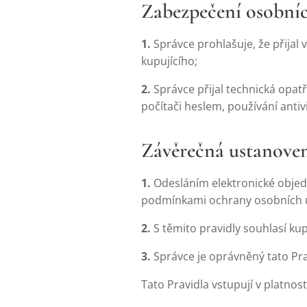
Zabezpečení osobní
1.
Správce prohlašuje, že přijal
kupujícího;
2.
Správce přijal technická opat
počítači heslem, používání ant
Závěrečná ustanove
1.
Odesláním elektronické obje
podmínkami ochrany osobních úd
2.
S těmito pravidly souhlasí kup
3.
Správce je oprávněný tato Prav
Tato Pravidla vstupují v platnos