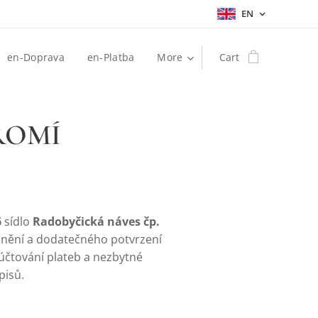
EN
en-Doprava
en-Platba
More
Cart
ROMÍ
6
sídlo
R
adobyčická náves čp.
lnění a dodatečného potvrzení
účtování plateb a nezbytné
pisů.