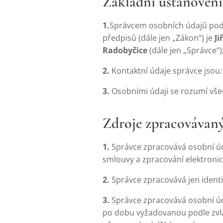
Základní ustanovení
1.
Správcem osobních údajů podl
předpisů (dále jen „Zákon“) je
Ji
Radobyčice
(dále jen „Správce“)
2.
Kontaktní údaje správce jsou:
3.
Osobními údaji se rozumí všec
Zdroje zpracovávan
1.
Správce zpracovává osobní úda
smlouvy a zpracování elektron
2.
Správce zpracovává jen identi
3.
Správce zpracovává osobní úd
po dobu vyžadovanou podle zvl