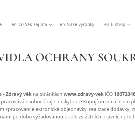
e
en-Co Vás zajímá
en-Naše výrobky
en-E-shop
VIDLA OCHRANY SOUK
ka - Zdravý věk
na stránkách
www.zdravy-vek
IČO
1667204
pracovává osobní údaje poskytnuté Kupujícím za účelem p
 zpracování elektronické objednávky, realizace dodávky, z
nami po dobu vyžadovanou podle zvláštních právních před