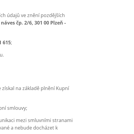
ch údajů ve znění pozdějších
áves čp. 2/6, 301 00 Plzeň -
1 615
;
u.
 získal na základě plnění Kupní
pní smlouvy;
unikaci mezi smluvními stranami
vané a nebude docházet k