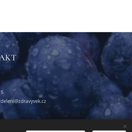
TAKT
15
ddeleni@zdravyvek.cz