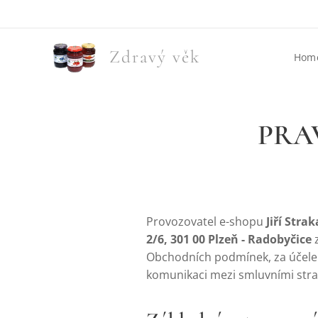
Zdravý věk
Hom
PRA
Provozovatel e-shopu
Jiří Stra
2/6, 301 00 Plzeň - Radobyčice
z
Obchodních podmínek, za účelem
komunikaci mezi smluvními stra