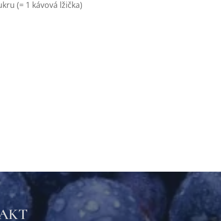
ukru (= 1 kávová lžička)
TAKT