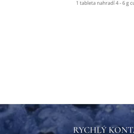
1 tableta nahradí 4 - 6 g c
RYCHLÝ KON