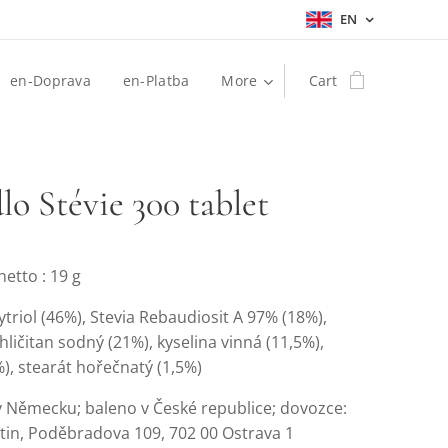
EN
en-Doprava
en-Platba
More
Cart
lo Stévie 300 tablet
etto : 19 g
rytriol (46%), Stevia Rebaudiosit A 97% (18%),
ičitan sodný (21%), kyselina vinná (11,5%),
%), stearát hořečnatý (1,5%)
 Německu; baleno v České republice; dovozce:
tin, Poděbradova 109, 702 00 Ostrava 1