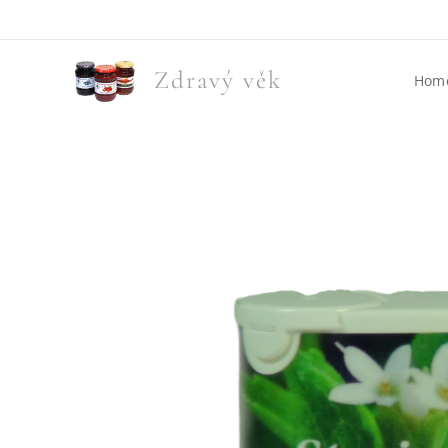
Zdravý věk
Hom