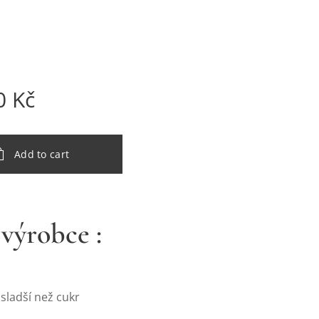
0
Kč
Add to cart
výrobce :
 sladší než cukr