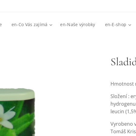
e
en-Co Vás zajímá
en-Naše výrobky
en-E-shop
Sladid
Hmotnost n
Složení : e
hydrogenuhl
leucin (1,5
Vyrobeno v
Tomáš Kris