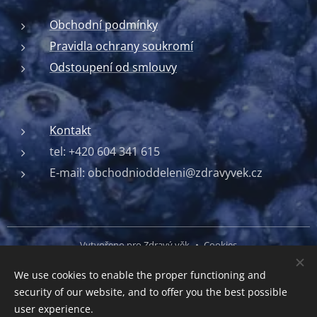
Obchodní podmínky
Pravidla ochrany soukromí
Odstoupení od smlouvy
Kontakt
tel: +420 604 341 615
E-mail: obchodnioddeleni@zdravyvek.cz
Vytvořeno pro Zdravý věk
Cookies
We use cookies to enable the proper functioning and
Languages
security of our website, and to offer you the best possible
Čeština
English
user experience.