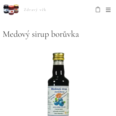
Zdravý věk
Medový sirup borůvka