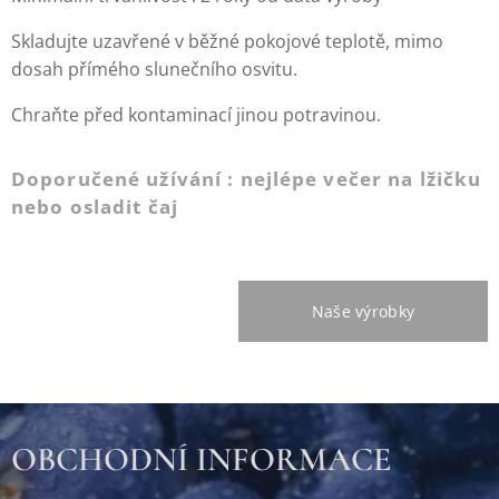
Skladujte uzavřené v běžné pokojové teplotě, mimo
dosah přímého slunečního osvitu.
Chraňte před kontaminací jinou potravinou.
Doporučené užívání : nejlépe večer na lžičku
nebo osladit čaj
Naše výrobky
OBCHODNÍ INFORMACE