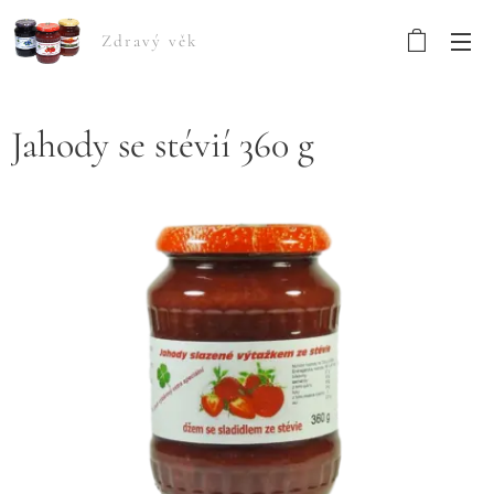
Zdravý věk
Jahody se stévií 360 g