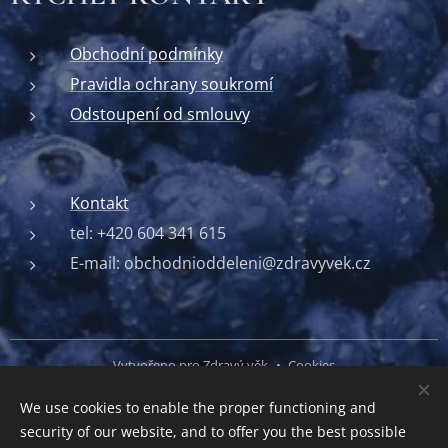
Obchodní podmínky
Pravidla ochrany soukromí
Odstoupení od smlouvy
Kontakt
tel: +420 604 341 615
E-mail: obchodnioddeleni@zdravyvek.cz
Vytvořeno pro Zdravý věk
Cookies
We use cookies to enable the proper functioning and
Languages
security of our website, and to offer you the best possible
Čeština
English